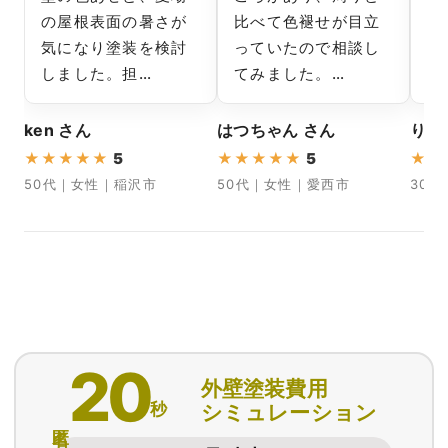
の屋根表面の暑さが
比べて色褪せが目立
ッ
気になり塗装を検討
っていたので相談し
カ
しました。担…
てみました。…
「
ken さん
はつちゃん さん
りょ
★
★
★
★
★
5
★
★
★
★
★
5
★
★
50代｜女性｜稲沢市
50代｜女性｜愛西市
30
20
外壁塗装費用
秒
シミュレーション
匿名