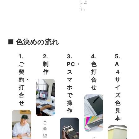
しょ
う。
■ 色決めの流れ
1.
2.
3.
4.
5.
ご
制
PC・
色
A
契
作
ス
打
４
約・
マ
合
サ
打
ホ
せ
イ
合
で
ズ
せ
操
色
作
見
本
ご
希
望
ご