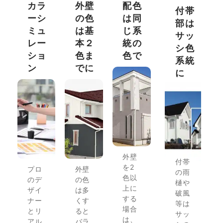
カラ
外壁
配色
付帯
ーシ
の色
は同
部は
ミュ
は基
じ系
サッ
レー
本２
統の
シ色
ショ
色ま
色で
系統
ン
でに
に
外壁
付帯
を2
プロ
外壁
の雨
色以
のデ
の色
樋や
上に
ザイ
は多
破風
する
ナー
くす
等は
場合
とリ
ると
サッ
は、
アル
バラ