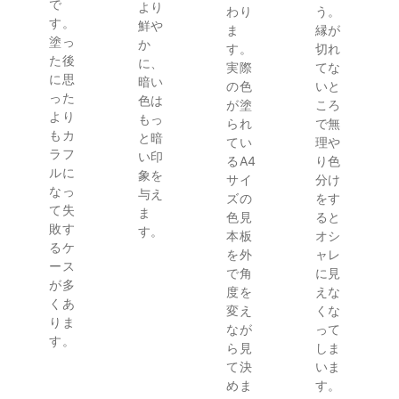
で
より
わり
う。
す。
鮮や
ま
縁が
塗っ
か
す。
切れ
た後
に、
実際
てな
に思
暗い
の色
いと
った
色は
が塗
ころ
より
もっ
られ
で無
もカ
と暗
てい
理や
ラフ
い印
るA4
り色
ルに
象を
サイ
分け
なっ
与え
ズの
をす
て失
ま
色見
ると
敗す
す。
本板
オシ
るケ
を外
ャレ
ース
で角
に見
が多
度を
えな
くあ
変え
くな
りま
なが
って
す。
ら見
しま
て決
いま
めま
す。