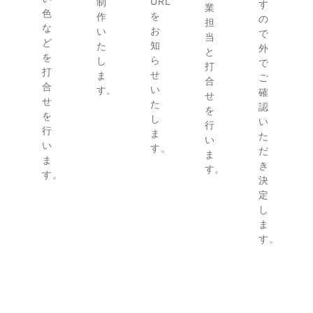
URL
制
す
業
色
を
作
の
担
な
お
い
で
当
ど
知
た
外
と
を
ら
し
で
打
打
せ
ま
ご
合
合
い
す。
確
せ
せ
た
認
を
を
し
い
行
行
ま
た
い
い
す。
だ
ま
ま
き
す。
す。
決
定
し
ま
す。