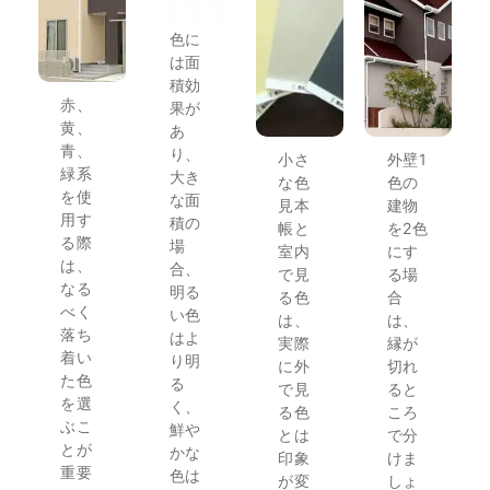
色に
は面
積効
赤、
果が
黄、
あ
青、
り、
小さ
外壁1
緑系
大き
な色
色の
を使
な面
見本
建物
用す
積の
帳と
を2色
る際
場
室内
にす
は、
合、
で見
る場
なる
明る
る色
合
べく
い色
は、
は、
落ち
はよ
実際
縁が
着い
り明
に外
切れ
た色
る
で見
ると
を選
く、
る色
ころ
ぶこ
鮮や
とは
で分
とが
かな
印象
けま
重要
色は
が変
しょ