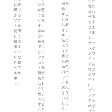
シの
同系
に表
ンス
色に
色に
現で
が悪
合わ
する
きる
くな
せる
と落
ソフ
りま
とま
ち着
トを
す。
とま
きま
使用
基本
りま
す。
して
は2
す。
仮に
最大
色ま
サッ
ホワ
限オ
でに
シが
イト
シャ
して
ホワ
系で
レな
アク
イト
も同
外観
セン
であ
系色
へフ
ト箇
れば
のホ
ルサ
所が
ホワ
ワイ
ポー
あれ
イト
トを
ト。
ばも
に。
選ぶ
う1
ブラ
と良
色ま
ック
いで
でに
であ
しょ
する
れば
う。
こと
ブラ