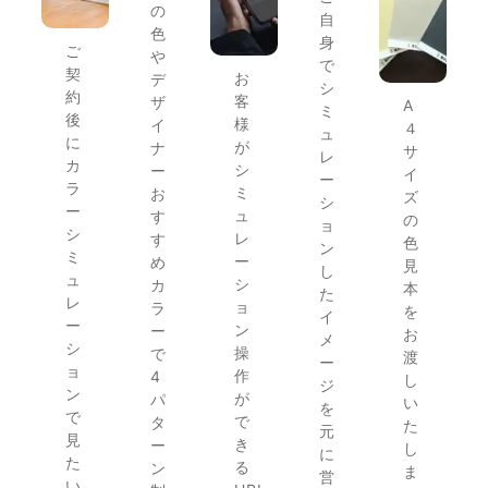
の
自
色
身
ご
や
で
契
お
デ
シ
約
客
ザ
A
ミ
後
様
イ
４
ュ
に
が
ナ
サ
レ
カ
シ
ー
イ
ー
ラ
ミ
お
ズ
シ
ー
ュ
す
の
ョ
シ
レ
す
色
ン
ミ
ー
め
見
し
ュ
シ
カ
本
た
レ
ョ
ラ
を
イ
ー
ン
ー
お
メ
シ
操
で
渡
ー
ョ
作
4
し
ジ
ン
が
パ
い
を
で
で
タ
た
元
見
き
ー
し
に
た
る
ン
ま
営
い