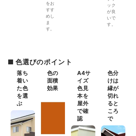
をお
ック
すす
が良
めし
いで
ま
す。
す。
■ 色選びのポイント
落ち
色の
A4サ
色分
着い
面積
イズ
けは
た色
効果
色見
縁が
を選
本を
切れ
ぶ
屋外
ると
で確
ころ
認​
で​